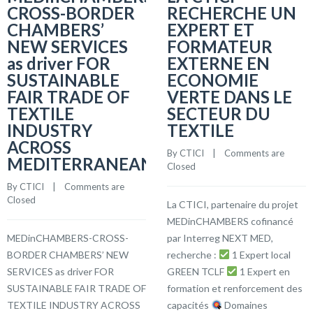
CROSS-BORDER
RECHERCHE UN
CHAMBERS’
EXPERT ET
NEW SERVICES
FORMATEUR
as driver FOR
EXTERNE EN
SUSTAINABLE
ECONOMIE
FAIR TRADE OF
VERTE DANS LE
TEXTILE
SECTEUR DU
INDUSTRY
TEXTILE
ACROSS
By 
CTICI
    |    
Comments are 
MEDITERRANEAN
Closed
By 
CTICI
    |    
Comments are 
Closed
La CTICI, partenaire du projet
MEDinCHAMBERS cofinancé
MEDinCHAMBERS-CROSS-
par Interreg NEXT MED,
BORDER CHAMBERS’ NEW
recherche :
1 Expert local
SERVICES as driver FOR
GREEN TCLF
1 Expert en
SUSTAINABLE FAIR TRADE OF
formation et renforcement des
TEXTILE INDUSTRY ACROSS
capacités
Domaines